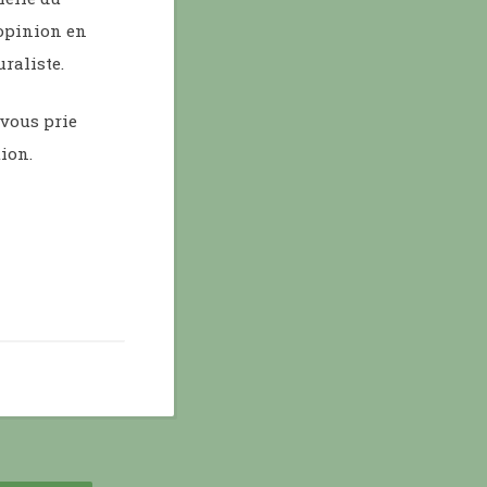
’opinion en
raliste.
 vous prie
ion.