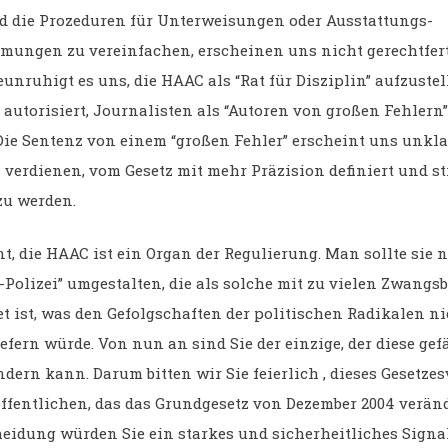
d die Prozeduren für Unterweisungen oder Ausstattungs-
ungen zu vereinfachen, erscheinen uns nicht gerechtfert
eunruhigt es uns, die HAAC als “Rat für Disziplin” aufzuste
 autorisiert, Journalisten als “Autoren von großen Fehlern”
ie Sentenz von einem “großen Fehler” erscheint uns unklar,
 verdienen, vom Gesetz mit mehr Präzision definiert und st
zu werden.
t, die HAAC ist ein Organ der Regulierung. Man sollte sie n
-Polizei” umgestalten, die als solche mit zu vielen Zwangs
t ist, was den Gefolgschaften der politischen Radikalen n
efern würde. Von nun an sind Sie der einzige, der diese gef
ndern kann. Darum bitten wir Sie feierlich , dieses Gesetz
öffentlichen, das das Grundgesetz von Dezember 2004 veränd
heidung würden Sie ein starkes und sicherheitliches Signal