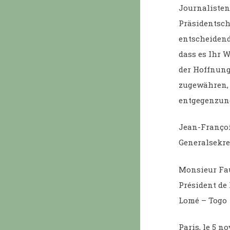
Journalisten
Präsidentsch
entscheidend
dass es Ihr W
der Hoffnung
zugewähren, 
entgegenzun
Jean-Françoi
Generalsekre
Monsieur Fa
Président de
Lomé – Togo
Paris, le 5 n