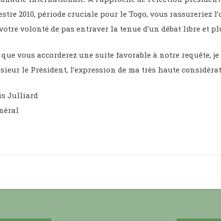
stre 2010, période cruciale pour le Togo, vous rassureriez l
otre volonté de pas entraver la tenue d’un débat libre et plu
 que vous accorderez une suite favorable à notre requête, je
sieur le Président, l’expression de ma très haute considérat
s Julliard
néral