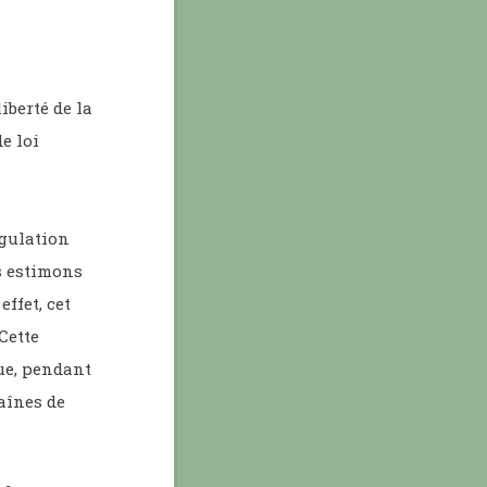
iberté de la
e loi
gulation
s estimons
ffet, cet
Cette
ue, pendant
haînes de