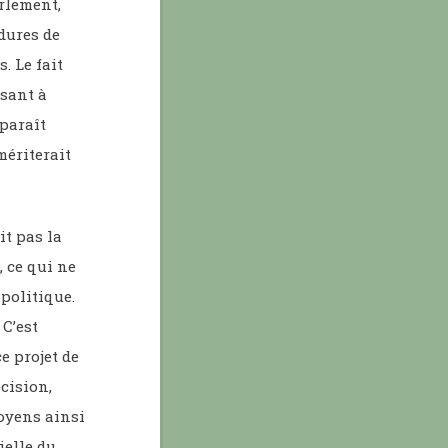
arlement,
dures de
. Le fait
isant à
 paraît
mériterait
it pas la
, ce qui ne
politique.
C’est
 projet de
écision,
toyens ainsi
ielle du