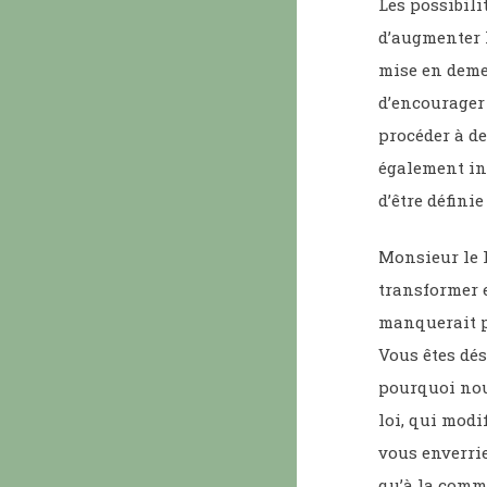
Les possibili
d’augmenter l
mise en demeu
d’encourager 
procéder à de
également inq
d’être défini
Monsieur le P
transformer e
manquerait pa
Vous êtes dés
pourquoi nou
loi, qui modi
vous enverrie
qu’à la commu