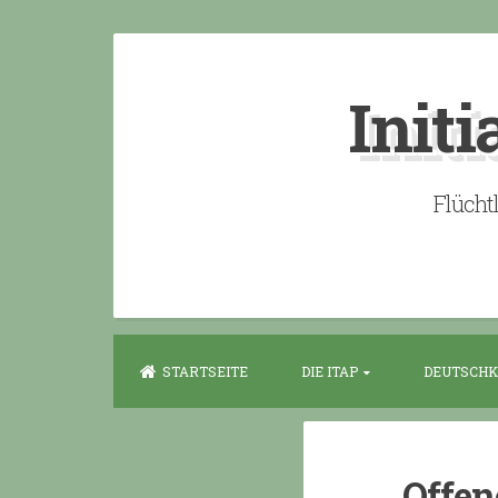
Skip
to
Initi
content
Flücht
STARTSEITE
DIE ITAP
DEUTSCHK
Offen