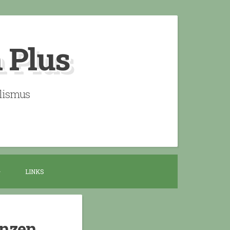
n Plus
alismus
LINKS
enzen