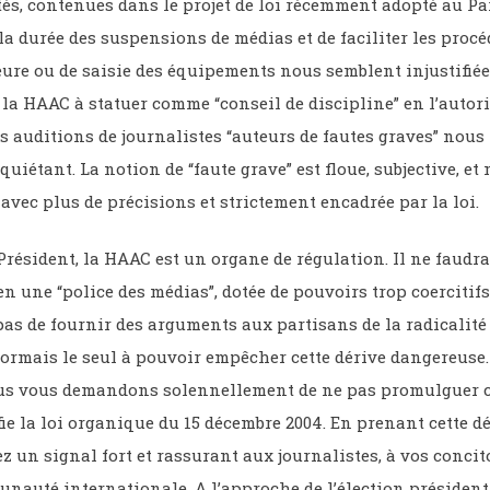
tés, contenues dans le projet de loi récemment adopté au P
a durée des suspensions de médias et de faciliter les procé
re ou de saisie des équipements nous semblent injustifiées
la HAAC à statuer comme “conseil de discipline” en l’autor
s auditions de journalistes “auteurs de fautes graves” nous
uiétant. La notion de “faute grave” est floue, subjective, et 
e avec plus de précisions et strictement encadrée par la loi.
résident, la HAAC est un organe de régulation. Il ne faudra
n une “police des médias”, dotée de pouvoirs trop coercitifs
s de fournir des arguments aux partisans de la radicalité 
ormais le seul à pouvoir empêcher cette dérive dangereuse. 
s vous demandons solennellement de ne pas promulguer ce
fie la loi organique du 15 décembre 2004. En prenant cette d
z un signal fort et rassurant aux journalistes, à vos conci
nauté internationale. A l’approche de l’élection président