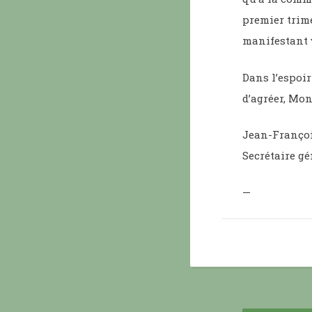
premier trime
manifestant v
Dans l’espoir
d’agréer, Mon
Jean-Françoi
Secrétaire gé
—