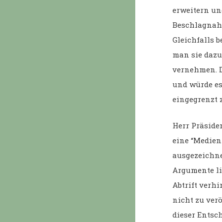
erweitern un
Beschlagnahm
Gleichfalls b
man sie dazu
vernehmen. D
und würde es
eingegrenzt 
Herr Präsiden
eine “Medien
ausgezeichne
Argumente li
Abtrift verhi
nicht zu ver
dieser Entsc