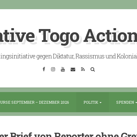
ative Togo Actio
lingsinitiative gegen Diktatur, Rassismus und Koloni
Facebook
Instagram
YouTube
Email
RSS
Search
URSE SEPTEMBER – DEZEMBER 2026
POLITIK
SPENDEN
er Brief von Reporter ohne Gr