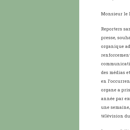
Monsieur le 
Reporters san
presse, souha
organique ado
renforcement 
communicatio
des médias e
en l’occurren
organe a pris
année par ex
une semaine, 
télévision du