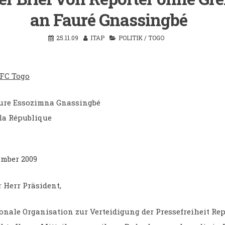
an Fauré Gnassingbé
25.11.09
ITAP
POLITIK
/
TOGO
FC Togo
ure Essozimna Gnassingbé
 la République
ember 2009
 Herr Präsident,
ionale Organisation zur Verteidigung der Pressefreiheit Re