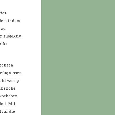
igt.
llen, indem
 zu
 subjektiv,
rikt
icht in
befugnissen
icht wenig
ährliche
esvorhaben
ert. Mit
 für die