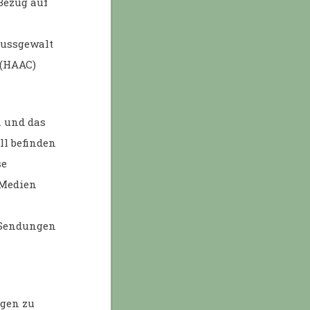
Bezug auf
lussgewalt
 (HAAC)
n und das
ll befinden
se
 Medien
e Sendungen
ngen zu