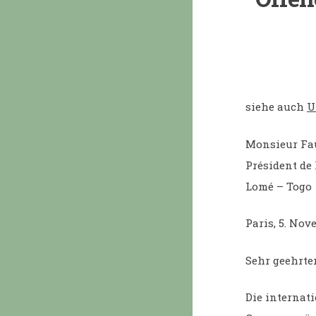
siehe auch
U
Monsieur Fa
Président de
Lomé – Togo
Paris, 5. Nov
Sehr geehrter
Die internat