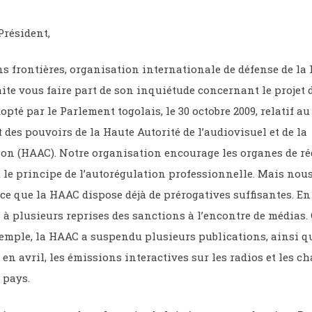
Président,
s frontières, organisation internationale de défense de la l
ite vous faire part de son inquiétude concernant le projet d
pté par le Parlement togolais, le 30 octobre 2009, relatif au
des pouvoirs de la Haute Autorité de l’audiovisuel et de la
n (HAAC). Notre organisation encourage les organes de ré
t le principe de l’autorégulation professionnelle. Mais nou
ce que la HAAC dispose déjà de prérogatives suffisantes. En e
 à plusieurs reprises des sanctions à l’encontre de médias. 
emple, la HAAC a suspendu plusieurs publications, ainsi q
en avril, les émissions interactives sur les radios et les c
 pays.