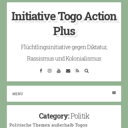
Skip
Initiative Togo Action
to
content
Plus
Flüchtlingsinitiative gegen Diktatur,
Rassismus und Kolonialismus
Facebook
Instagram
YouTube
Email
RSS
Search
MENÜ
Category:
Politik
Politische Themen außerhalb Togos