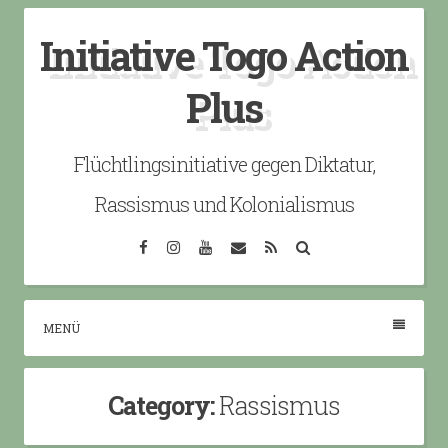
Skip
Initiative Togo Action
to
content
Plus
Flüchtlingsinitiative gegen Diktatur,
Rassismus und Kolonialismus
Facebook
Instagram
YouTube
Email
RSS
Search
MENÜ
Category:
Rassismus