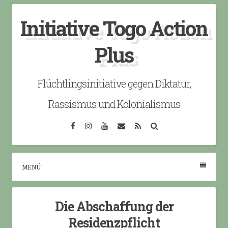
Skip
Initiative Togo Action
to
content
Plus
Flüchtlingsinitiative gegen Diktatur,
Rassismus und Kolonialismus
Facebook
Instagram
YouTube
Email
RSS
Search
MENÜ
Die Abschaffung der
Residenzpflicht