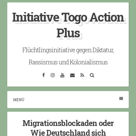
Skip
Initiative Togo Action
to
content
Plus
Flüchtlingsinitiative gegen Diktatur,
Rassismus und Kolonialismus
Facebook
Instagram
YouTube
Email
RSS
Search
MENÜ
Migrationsblockaden oder
Wie Deutschland sich