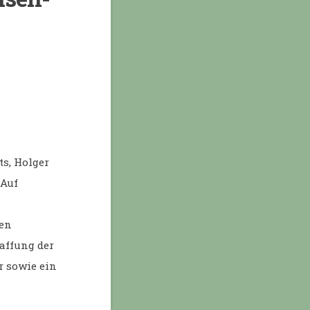
s, Holger
 Auf
den
affung der
r sowie ein