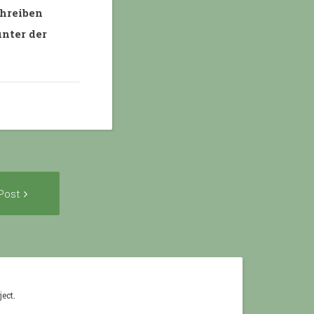
chreiben
unter der
Next
Post
Post:
ect.