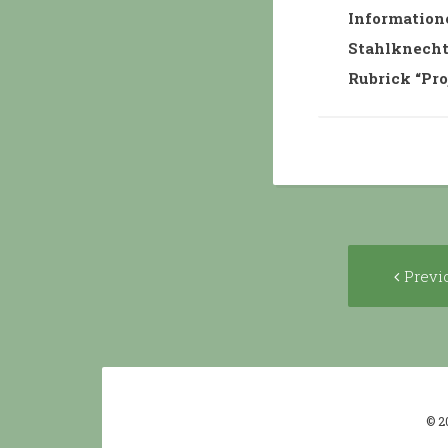
Information
Stahlknechts
Rubrick “Proj
Post
Previ
navigat
© 2