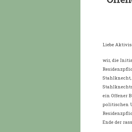
Liebe Aktivi
wir, die Init
Residenzpfli
Stahlknecht,
Stahlknechts
ein Offener B
politischen 
Residenzpfli
Ende der ras