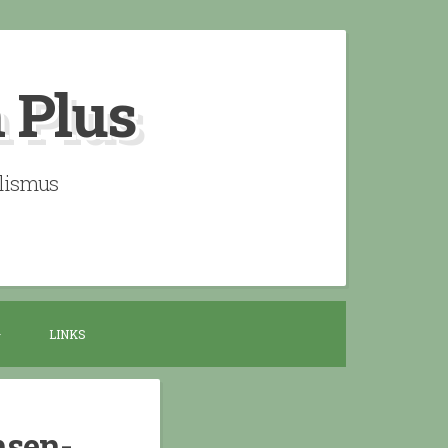
n Plus
alismus
LINKS
hsen-