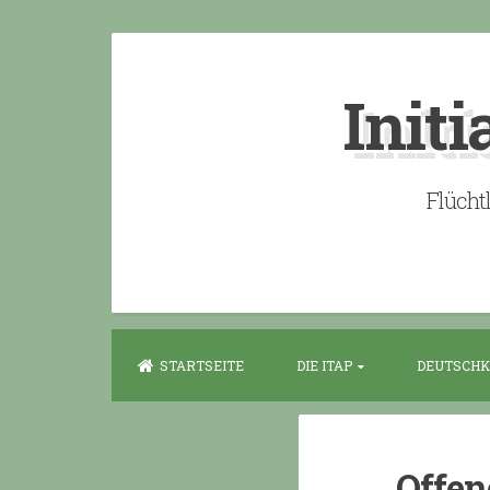
Skip
to
Initi
content
Flücht
STARTSEITE
DIE ITAP
DEUTSCHK
Offen