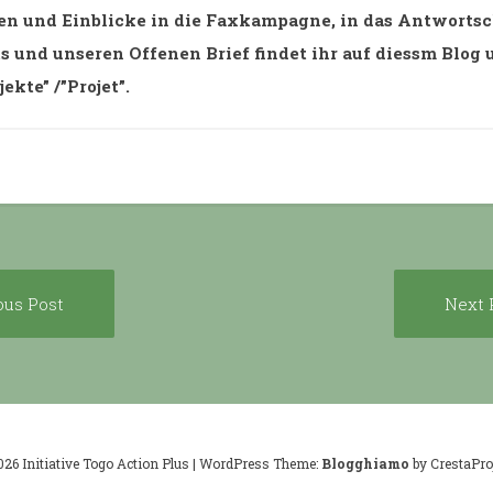
en und Einblicke in die Faxkampagne, in das Antworts
 und unseren Offenen Brief findet ihr auf diessm Blog 
ekte” /”Projet”.
Previous
ous Post
Next 
ion
post:
026 Initiative Togo Action Plus
|
WordPress Theme:
Blogghiamo
by CrestaProj