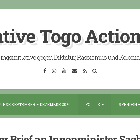
ative Togo Actio
lingsinitiative gegen Diktatur, Rassismus und Koloni
Facebook
Instagram
YouTube
Email
RSS
Search
URSE SEPTEMBER – DEZEMBER 2026
POLITIK
SPENDEN
er Brief an Innenminister Sac