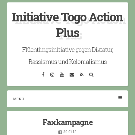
Skip
Initiative Togo Action
to
content
Plus
Flüchtlingsinitiative gegen Diktatur,
Rassismus und Kolonialismus
Facebook
Instagram
YouTube
Email
RSS
Search
MENÜ
Faxkampagne
30.01.13