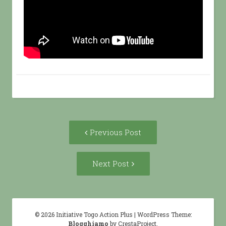
Post
Previous
Previous Post
navigation
post:
Next
Next Post
Post:
© 2026 Initiative Togo Action Plus
|
WordPress Theme:
Blogghiamo
by CrestaProject.