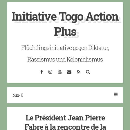
Skip
Initiative Togo Action
to
content
Plus
Flüchtlingsinitiative gegen Diktatur,
Rassismus und Kolonialismus
Facebook
Instagram
YouTube
Email
RSS
Search
MENÜ
Le Président Jean Pierre
Fabre à la rencontre de la