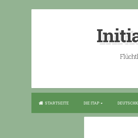
Skip
to
Initi
content
Flücht
STARTSEITE
DIE ITAP
DEUTSCHK