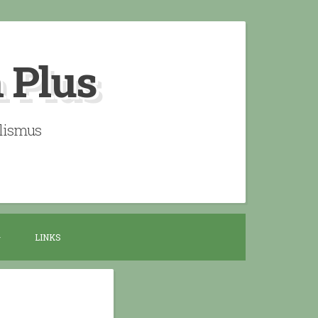
n Plus
alismus
LINKS