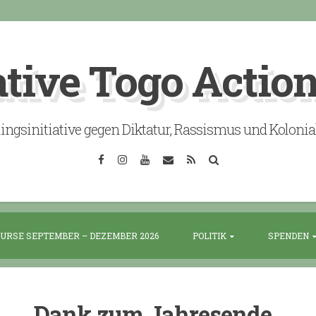
ative Togo Actio
lingsinitiative gegen Diktatur, Rassismus und Koloni
Facebook
Instagram
YouTube
Email
RSS
Search
URSE SEPTEMBER – DEZEMBER 2026
POLITIK
SPENDEN
Dank zum Jahresende