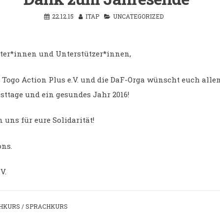
22.12.15
ITAP
UNCATEGORIZED
iter*innen und Unterstützer*innen,
e Togo Action Plus e.V. und die DaF-Orga wünscht euch allen
sttage und ein gesundes Jahr 2016!
uns für eure Solidarität!
ons.
V.
HKURS
/
SPRACHKURS