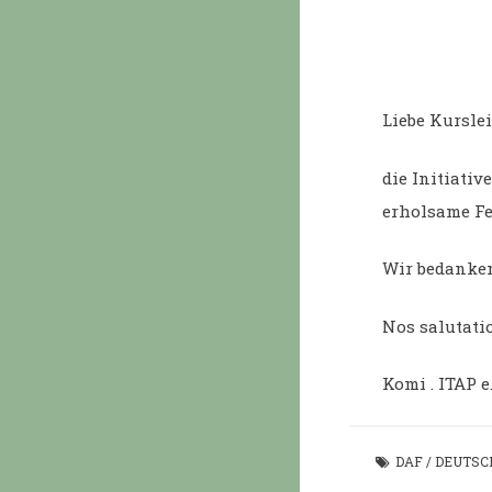
Liebe Kursle
die Initiativ
erholsame Fe
Wir bedanken 
Nos salutati
Komi . ITAP e.
DAF
/
DEUTSC