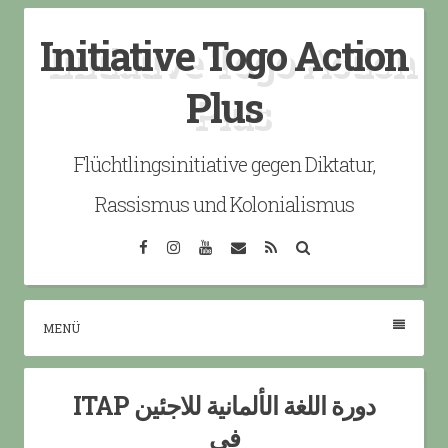
Skip
Initiative Togo Action
to
content
Plus
Flüchtlingsinitiative gegen Diktatur,
Rassismus und Kolonialismus
Facebook
Instagram
YouTube
Email
RSS
Search
MENÜ
ITAP دورة اللغة الألمانية للاجئين
في