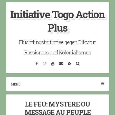
Skip
Initiative Togo Action
to
content
Plus
Flüchtlingsinitiative gegen Diktatur,
Rassismus und Kolonialismus
Facebook
Instagram
YouTube
Email
RSS
Search
MENÜ
LE FEU: MYSTERE OU
MESSAGE AU PEUPLE