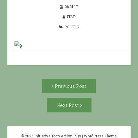
06.01.17
ITAP
POLITIK
Post
Previous
Previous Post
navigation
post:
Next
Next Post
Post:
© 2026 Initiative Togo Action Plus
|
WordPress Theme: