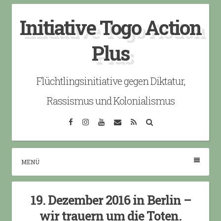
Skip
Initiative Togo Action
to
content
Plus
Flüchtlingsinitiative gegen Diktatur,
Rassismus und Kolonialismus
Facebook
Instagram
YouTube
Email
RSS
Search
MENÜ
19. Dezember 2016 in Berlin –
wir trauern um die Toten.