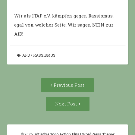
Wir als ITAP e.V. kämpfen gegen Rassismus,
egal von welcher Seite. Wir sagen NEIN zur
AfD!
AFD
/
RASSISMUS
Post
Previous
Previous Post
navigation
post:
Next
Next Post
Post:
© 2026 Initiative Togo Action Plus
|
WordPress Theme: