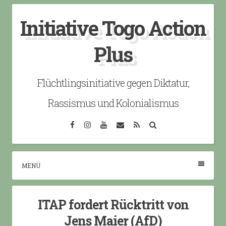
Skip
Initiative Togo Action
to
content
Plus
Flüchtlingsinitiative gegen Diktatur,
Rassismus und Kolonialismus
Facebook
Instagram
YouTube
Email
RSS
Search
MENÜ
ITAP fordert Rücktritt von
Jens Maier (AfD)