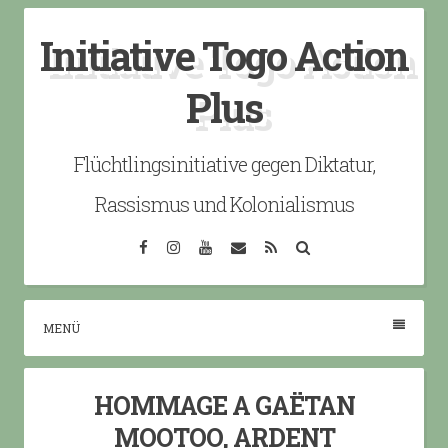
Skip
Initiative Togo Action
to
content
Plus
Flüchtlingsinitiative gegen Diktatur,
Rassismus und Kolonialismus
Facebook
Instagram
YouTube
Email
RSS
Search
MENÜ
HOMMAGE A GAËTAN
MOOTOO, ARDENT