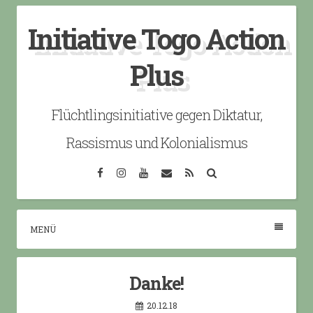
Skip
Initiative Togo Action
to
content
Plus
Flüchtlingsinitiative gegen Diktatur,
Rassismus und Kolonialismus
Facebook
Instagram
YouTube
Email
RSS
Search
MENÜ
Danke!
20.12.18