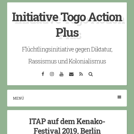
Skip
Initiative Togo Action
to
content
Plus
Flüchtlingsinitiative gegen Diktatur,
Rassismus und Kolonialismus
Facebook
Instagram
YouTube
Email
RSS
Search
MENÜ
ITAP auf dem Kenako-
Festival 2019, Berlin