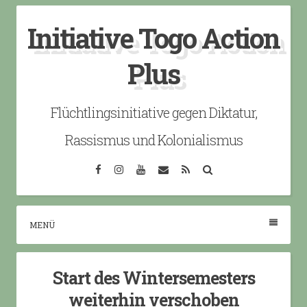
Skip
Initiative Togo Action
to
content
Plus
Flüchtlingsinitiative gegen Diktatur,
Rassismus und Kolonialismus
Facebook
Instagram
YouTube
Email
RSS
Search
MENÜ
Start des Wintersemesters
weiterhin verschoben