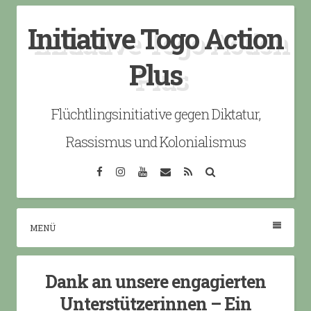
Skip
Initiative Togo Action
to
content
Plus
Flüchtlingsinitiative gegen Diktatur,
Rassismus und Kolonialismus
Facebook
Instagram
YouTube
Email
RSS
Search
MENÜ
Dank an unsere engagierten
Unterstützerinnen – Ein