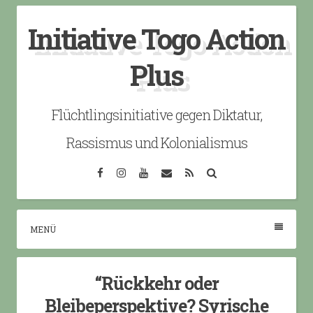
Skip
Initiative Togo Action
to
content
Plus
Flüchtlingsinitiative gegen Diktatur,
Rassismus und Kolonialismus
Facebook
Instagram
YouTube
Email
RSS
Search
MENÜ
“Rückkehr oder
Bleibeperspektive? Syrische