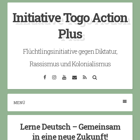
Skip
Initiative Togo Action
to
content
Plus
Flüchtlingsinitiative gegen Diktatur,
Rassismus und Kolonialismus
Facebook
Instagram
YouTube
Email
RSS
Search
MENÜ
Lerne Deutsch – Gemeinsam
in eine neue Zukunft!