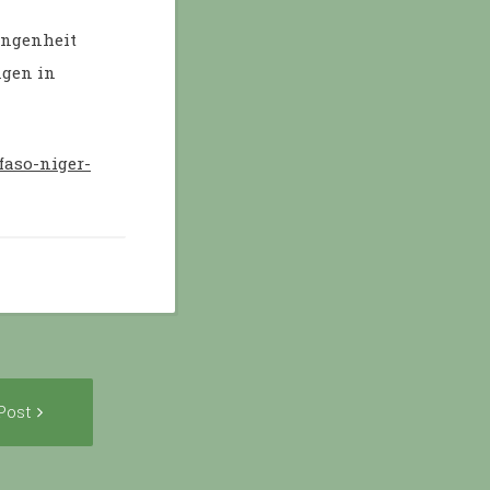
angenheit
ngen in
faso-niger-
Next
Post
Post: