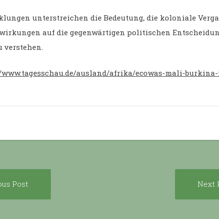
klungen unterstreichen die Bedeutung, die koloniale Verg
wirkungen auf die gegenwärtigen politischen Entscheidu
u verstehen.
//www.tagesschau.de/ausland/afrika/ecowas-mali-burkina-
Previous
ous Post
Next 
ion
post: