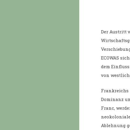
Der Austritt
Wirtschaftsg
Verschiebung
ECOWAS sich 
dem Einfluss
von westlich
Frankreichs k
Dominanz und
Franc, werde
neokoloniale
Ablehnung ge