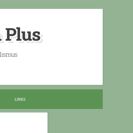
n Plus
alismus
LINKS