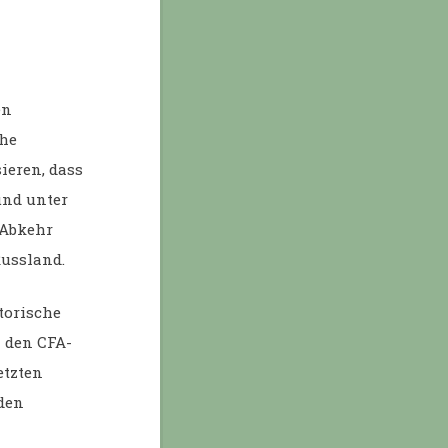
en
che
ieren, dass
und unter
 Abkehr
Russland.
storische
 den CFA-
etzten
den