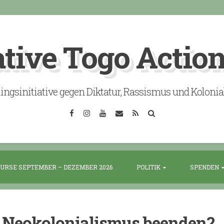
ative Togo Actio
lingsinitiative gegen Diktatur, Rassismus und Koloni
Facebook
Instagram
YouTube
Email
RSS
Search
URSE SEPTEMBER – DEZEMBER 2026
POLITIK
SPENDEN
Neokolonialismus beenden?