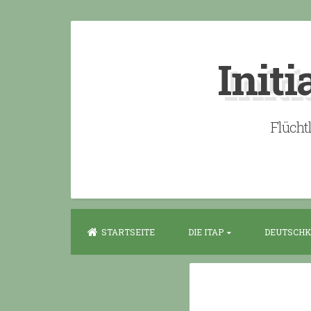
Skip
to
Initi
content
Flücht
STARTSEITE
DIE ITAP
DEUTSCHK