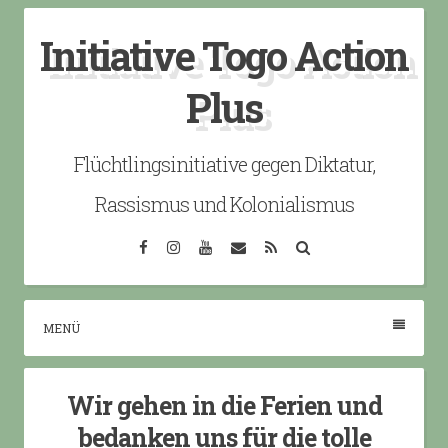
Skip
Initiative Togo Action
to
content
Plus
Flüchtlingsinitiative gegen Diktatur,
Rassismus und Kolonialismus
Facebook
Instagram
YouTube
Email
RSS
Search
MENÜ
Wir gehen in die Ferien und
bedanken uns für die tolle