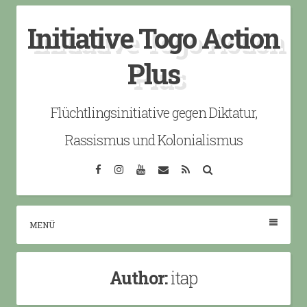
Skip
Initiative Togo Action
to
content
Plus
Flüchtlingsinitiative gegen Diktatur,
Rassismus und Kolonialismus
Facebook
Instagram
YouTube
Email
RSS
Search
MENÜ
Author:
itap