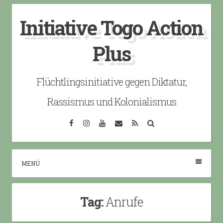
Skip
Initiative Togo Action
to
content
Plus
Flüchtlingsinitiative gegen Diktatur,
Rassismus und Kolonialismus
Facebook
Instagram
YouTube
Email
RSS
Search
MENÜ
Tag:
Anrufe