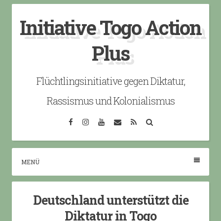
Skip
Initiative Togo Action
to
content
Plus
Flüchtlingsinitiative gegen Diktatur,
Rassismus und Kolonialismus
Facebook
Instagram
YouTube
Email
RSS
Search
MENÜ
Deutschland unterstützt die
Diktatur in Togo