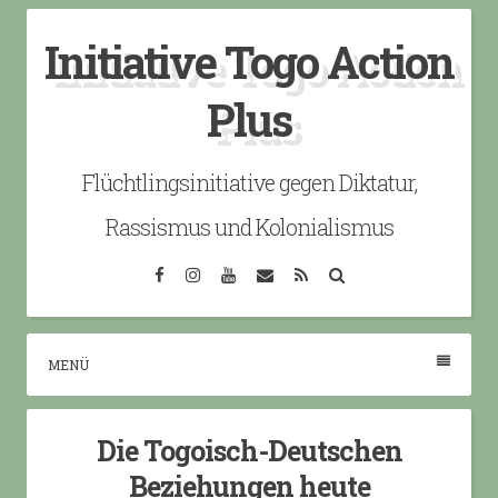
Skip
Initiative Togo Action
to
content
Plus
Flüchtlingsinitiative gegen Diktatur,
Rassismus und Kolonialismus
Facebook
Instagram
YouTube
Email
RSS
Search
MENÜ
Die Togoisch-Deutschen
Beziehungen heute