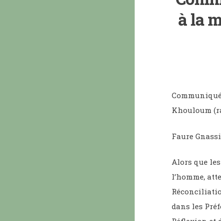
à la m
Communiqué d
Khouloum (ra
Faure Gnassi
Alors que les
l’homme, atte
Réconciliati
dans les Pré