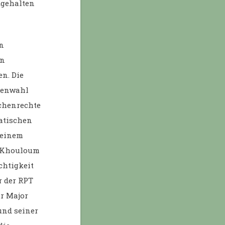
gehalten
en
an
n. Die
ntenwahl
chenrechte
ratischen
 einem
e-Khouloum
chtigkeit
r der RPT
er Major
und seiner