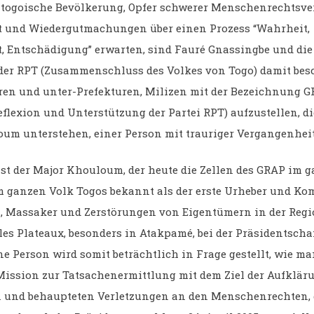
togoische Bevölkerung, Opfer schwerer Menschenrechtsve
t und Wiedergutmachungen über einen Prozess “Wahrheit,
t, Entschädigung” erwarten, sind Fauré Gnassingbe und die
er RPT (Zusammenschluss des Volkes von Togo) damit besch
ren und unter-Prefekturen, Milizen mit der Bezeichnung G
eflexion und Unterstützung der Partei RPT) aufzustellen, d
um unterstehen, einer Person mit trauriger Vergangenheit
ist der Major Khouloum, der heute die Zellen des GRAP im 
em ganzen Volk Togos bekannt als der erste Urheber und 
, Massaker und Zerstörungen von Eigentümern in der Regi
es Plateaux, besonders in Atakpamé, bei der Präsidentsch
ne Person wird somit beträchtlich in Frage gestellt, wie m
“Mission zur Tatsachenermittlung mit dem Ziel der Aufklär
 und behaupteten Verletzungen an den Menschenrechten, 