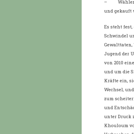
– Wählerkar
und gekauft
Es steht fes
Schwindel un
Gewalttaten,
Jugend der U
von 2010 ein
und um die S
Kräfte ein, 
Wechsel, und
zum scheiter
und Entschäd
unter Druck 
Khouloum von