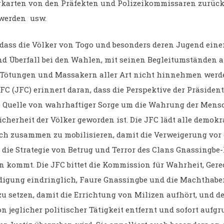
ten von den Präfekten und Polizeikommissaren zurück
 werden usw.
t, dass die Völker von Togo und besonders deren Jugend ein
d Überfall bei den Wahlen, mit seinen Begleitumständen 
 Tötungen und Massakern aller Art nicht hinnehmen werde
FC (JFC) erinnert daran, dass die Perspektive der Präside
e Quelle von wahrhaftiger Sorge um die Wahrung der Mens
icherheit der Völker geworden ist. Die JFC lädt alle demok
sich zusammen zu mobilisieren, damit die Verweigerung vor
 die Strategie von Betrug und Terror des Clans Gnassingb
n kommt. Die JFC bittet die Kommission für Wahrheit, Gere
igung eindringlich, Faure Gnassingbe und die Machthabe
zu setzen, damit die Errichtung von Milizen aufhört, und d
 jeglicher politischer Tätigkeit entfernt und sofort aufgr