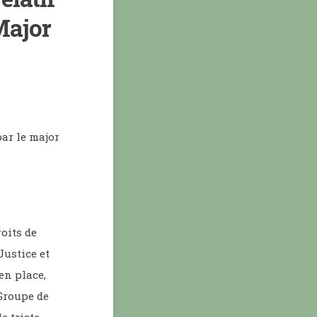
Major
ar le major
oits de
Justice et
en place,
Groupe de