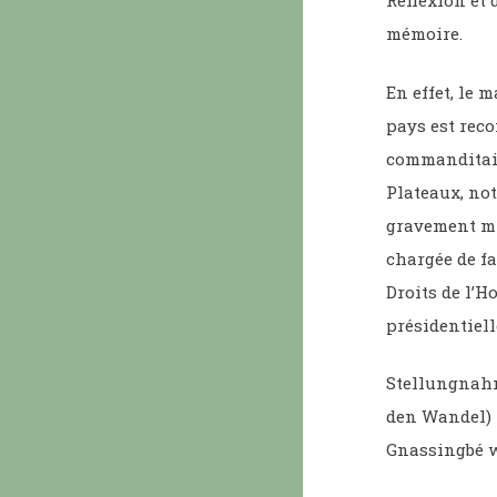
Réflexion et 
mémoire.
En effet, le 
pays est reco
commanditaire
Plateaux, not
gravement mis
chargée de fa
Droits de l’
présidentiell
Stellungnahm
den Wandel) 
Gnassingbé w