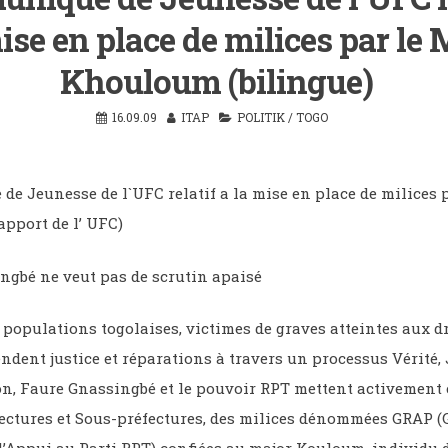
ise en place de milices par le 
Khouloum (bilingue)
16.09.09
ITAP
POLITIK
/
TOGO
e Jeunesse de l`UFC relatif a la mise en place de milices p
pport de l’ UFC)
ngbé ne veut pas de scrutin apaisé
 populations togolaises, victimes de graves atteintes aux dr
ndent justice et réparations à travers un processus Vérité, 
on, Faure Gnassingbé et le pouvoir RPT mettent activement 
fectures et Sous-préfectures, des milices dénommées GRAP (