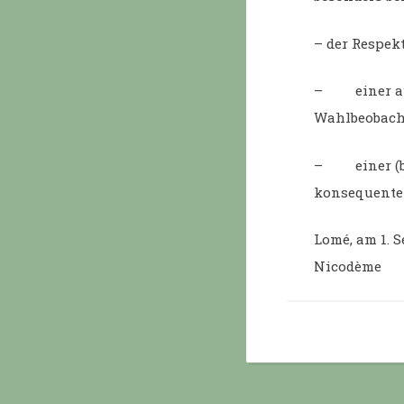
– der Respek
– einer auf
Wahlbeobach
– einer (be
konsequenten
Lomé, am 1. S
Nicodème