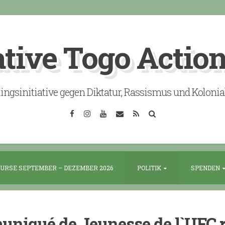
ative Togo Actio
lingsinitiative gegen Diktatur, Rassismus und Koloni
Facebook
Instagram
YouTube
Email
RSS
Search
URSE SEPTEMBER – DEZEMBER 2026
POLITIK
SPENDEN
niqué de Jeunesse de l`UFC re