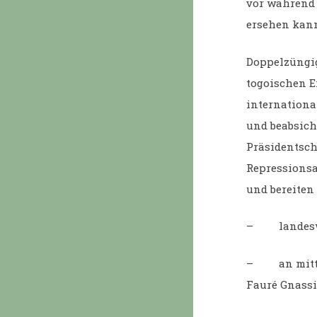
vor während 
ersehen kan
Doppelzüngig
togoischen E
internationa
und beabsicht
Präsidentsch
Repressionsap
und bereiten
– landeswei
– an mittel
Fauré Gnassi