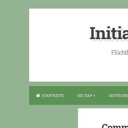
Skip
to
Initi
content
Flücht
STARTSEITE
DIE ITAP
DEUTSCHK
Commu