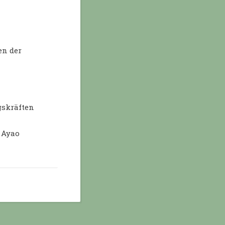
n der
gskräften
a Ayao