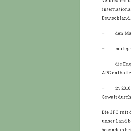
Verbrechen de
internationa
Deutschland,
– den Major
– mutige Ak
– die Engage
APG enthalte
– in 2010 e
Gewalt durch
Die JFC ruft
unser Land b
besonders be