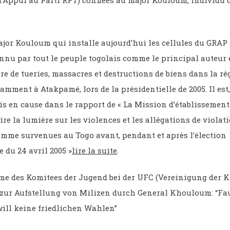
d’Appui au Parti RPT) confiées au major Kouloum, individu d
major Kouloum qui installe aujourd’hui les cellules du GRAP 
nnu par tout le peuple togolais comme le principal auteur 
 de tueries, massacres et destructions de biens dans la ré
amment à Atakpamé, lors de la présidentielle de 2005. Il est, 
 en cause dans le rapport de « La Mission d’établissement 
ire la lumière sur les violences et les allégations de violat
Homme survenues au Togo avant, pendant et après l’élection
e du 24 avril 2005 »
lire la suite
.
e des Komitees der Jugend bei der UFC (Vereinigung der Kr
zur Aufstellung von Milizen durch General Khouloum: “Fa
ill keine friedlichen Wahlen”