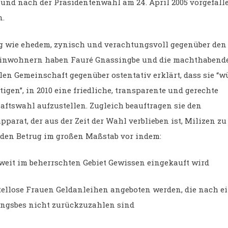
und nach der Präsidentenwahl am 24. April 2005 vorgefalle
n.
 wie ehedem, zynisch und verachtungsvoll gegenüber den
inwohnern haben Fauré Gnassingbe und die machthabende
len Gemeinschaft gegenüber ostentativ erklärt, dass sie “
igen”, in 2010 eine friedliche, transparente und gerechte
aftswahl aufzustellen. Zugleich beauftragen sie den
parat, der aus der Zeit der Wahl verblieben ist, Milizen zu
 den Betrug im großen Maßstab vor indem:
t im beherrschten Gebiet Gewissen eingekauft wird
lose Frauen Geldanleihen angeboten werden, die nach e
ngsbes nicht zurückzuzahlen sind