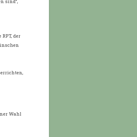
n sind”,
 RPT, der
wünschen
 errichten,
iner Wahl