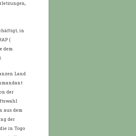
rletzungen,
äftigt, in
RAP (
ie dem
.
ganzen Land
Kommandant
on der
aftswahl
an aus dem
ung der
die in Togo