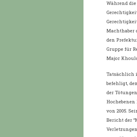
Während die 
Gerechtigkei
Gerechtigkei
Machthaber d
den Prefektu
Gruppe für R
Major Khoulo
Tatsächlich 
befehligt, d
der Tötungen
Hochebenen l
von 2005. Sei
Bericht der 
Verletzungen