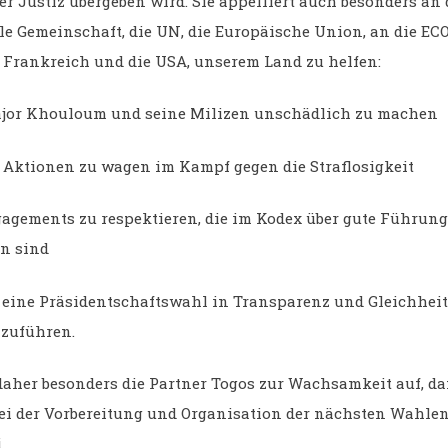
r Justiz übergeben wird. Sie appelliert auch besonders an 
le Gemeinschaft, die UN, die Europäische Union, an die EC
 Frankreich und die USA, unserem Land zu helfen:
 Khouloum und seine Milizen unschädlich zu machen
tionen zu wagen im Kampf gegen die Straflosigkeit
ments zu respektieren, die im Kodex über gute Führung 
n sind
ine Präsidentschaftswahl in Transparenz und Gleichhei
zuführen.
 daher besonders die Partner Togos zur Wachsamkeit auf, da
ei der Vorbereitung und Organisation der nächsten Wahlen 
i