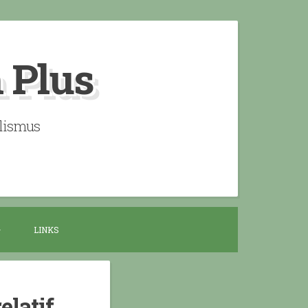
n Plus
alismus
LINKS
latif