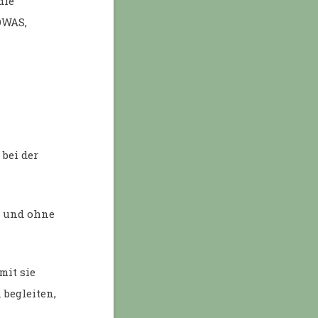
die
OWAS,
bei der
t und ohne
mit sie
begleiten,