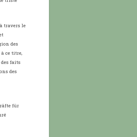
e triste
à travers le
et
gion des
à ce titre,
des faits
ions des
äfte für
uré