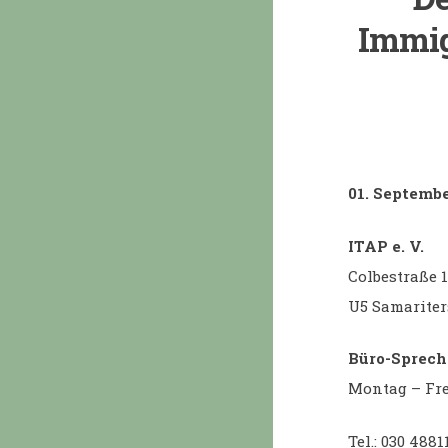
Immig
01. Septembe
ITAP e. V.
Colbestraße 1
U5 Samariter
Büro-Sprech
Montag – Fre
Tel.: 030 488