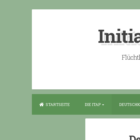
Skip
to
Initi
content
Flücht
STARTSEITE
DIE ITAP
DEUTSCHK
De