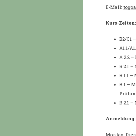
E-Mail:
togo
Kurs-Zeiten:
B2/C1 
A1.1/A1
A 2.2 
B 2.1 
B 1.1 
B 1 – 
Prüfun
B 2.1 
Anmeldung /
Montag, Dien