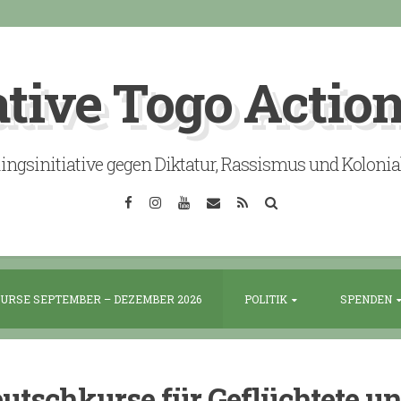
ative Togo Actio
lingsinitiative gegen Diktatur, Rassismus und Koloni
Facebook
Instagram
YouTube
Email
RSS
Search
URSE SEPTEMBER – DEZEMBER 2026
POLITIK
SPENDEN
utschkurse für Geflüchtete u