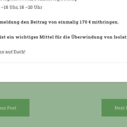
6 –18 Uhr, 18 –20 Uhr
nmeldung den Beitrag von einmalig 170 € mitbringen.
ist ein wichtiges Mittel für die Überwindung von Isolat
ns auf Euch!
Previous
ous Post
Next 
ion
post: