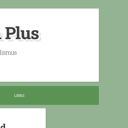
n Plus
alismus
LINKS
nd