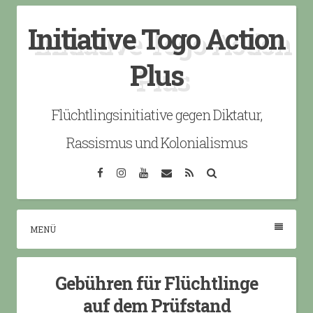
Skip
Initiative Togo Action
to
content
Plus
Flüchtlingsinitiative gegen Diktatur,
Rassismus und Kolonialismus
Facebook
Instagram
YouTube
Email
RSS
Search
MENÜ
Gebühren für Flüchtlinge
auf dem Prüfstand