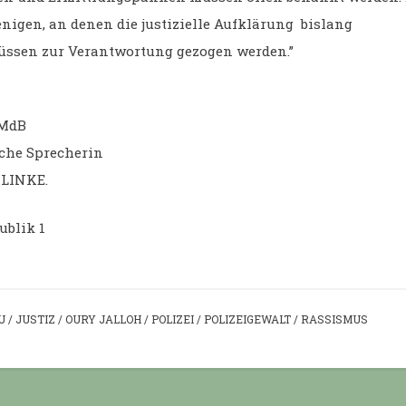
enigen, an denen die justizielle Aufklärung bislang
müssen zur Verantwortung gezogen werden.”
 MdB
che Sprecherin
 LINKE.
ublik 1
U
/
JUSTIZ
/
OURY JALLOH
/
POLIZEI
/
POLIZEIGEWALT
/
RASSISMUS