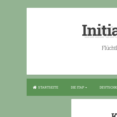
Skip
to
Initi
content
Flücht
STARTSEITE
DIE ITAP
DEUTSCHK
K