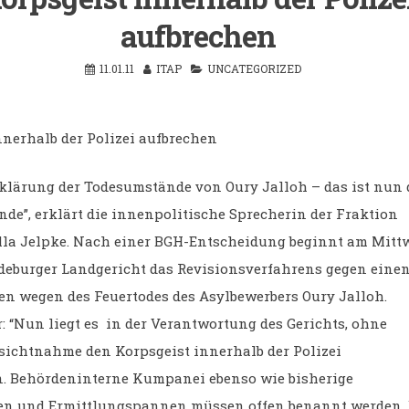
aufbrechen
11.01.11
ITAP
UNCATEGORIZED
nnerhalb der Polizei aufbrechen
fklärung der Todesumstände von Oury Jalloh – das ist nun 
nde”, erklärt die innenpolitische Sprecherin der Fraktion
lla Jelpke. Nach einer BGH-Entscheidung beginnt am Mit
eburger Landgericht das Revisionsverfahrens gegen eine
en wegen des Feuertodes des Asylbewerbers Oury Jalloh.
r: “Nun liegt es in der Verantwortung des Gerichts, ohne
sichtnahme den Korpsgeist innerhalb der Polizei
. Behördeninterne Kumpanei ebenso wie bisherige
en und Ermittlungspannen müssen offen benannt werden.