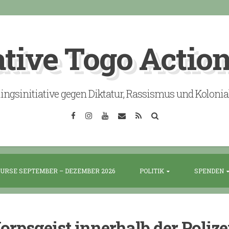
ative Togo Actio
lingsinitiative gegen Diktatur, Rassismus und Koloni
Facebook
Instagram
YouTube
Email
RSS
Search
URSE SEPTEMBER – DEZEMBER 2026
POLITIK
SPENDEN
orpsgeist innerhalb der Polize