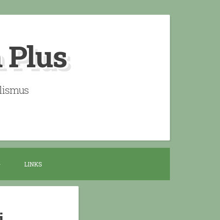
n Plus
alismus
LINKS
i