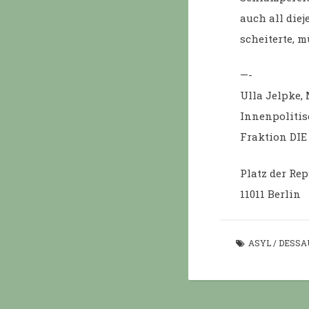
auch all diej
scheiterte, 
—-
Ulla Jelpke,
Innenpolitis
Fraktion DIE
Platz der Rep
11011 Berlin
ASYL
/
DESSA