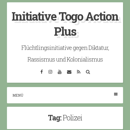
Skip
Initiative Togo Action
to
content
Plus
Flüchtlingsinitiative gegen Diktatur,
Rassismus und Kolonialismus
Facebook
Instagram
YouTube
Email
RSS
Search
MENÜ
Tag:
Polizei