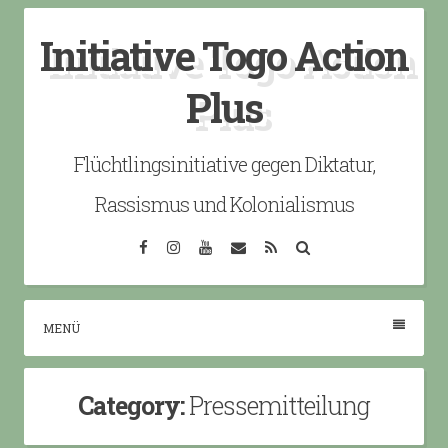
Skip
Initiative Togo Action
to
content
Plus
Flüchtlingsinitiative gegen Diktatur,
Rassismus und Kolonialismus
Facebook
Instagram
YouTube
Email
RSS
Search
MENÜ
Category:
Pressemitteilung