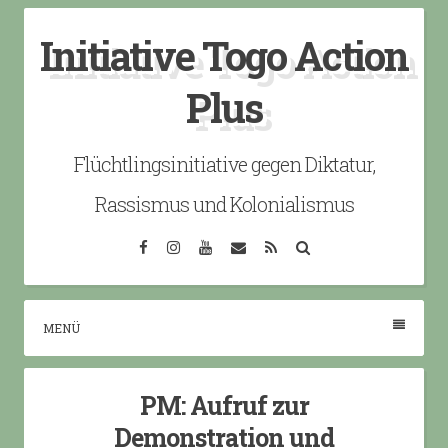
Skip
Initiative Togo Action
to
content
Plus
Flüchtlingsinitiative gegen Diktatur,
Rassismus und Kolonialismus
Facebook
Instagram
YouTube
Email
RSS
Search
MENÜ
PM: Aufruf zur
Demonstration und