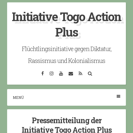
Skip
Initiative Togo Action
to
content
Plus
Flüchtlingsinitiative gegen Diktatur,
Rassismus und Kolonialismus
Facebook
Instagram
YouTube
Email
RSS
Search
MENÜ
Pressemitteilung der
Initiative Togo Action Plus