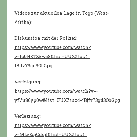
Videos zur aktuellen Lage in Togo (West-
Afrika):
Diskussion mit der Polizei:
https://www.youtube.com/watch?
v=fo0HETZSw58&list=UUXZtuz4-
fBjfv73gd3ObGpg
Verfolgung:
https://www.youtube.com/watch?v=-
yfVu86yp0w&list=UUXZtuz4-fBjfv73gd3ObGpg
Verletzung:
https://www.youtube.com/watch?
v=MLzEajCdojI&list=UUXZtuz4-