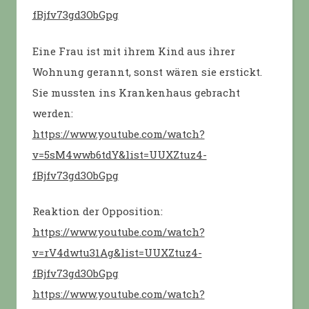
fBjfv73gd3ObGpg
Eine Frau ist mit ihrem Kind aus ihrer
Wohnung gerannt, sonst wären sie erstickt.
Sie mussten ins Krankenhaus gebracht
werden:
https://www.youtube.com/watch?
v=5sM4wwb6tdY&list=UUXZtuz4-
fBjfv73gd3ObGpg
Reaktion der Opposition:
https://www.youtube.com/watch?
v=rV4dwtu31Ag&list=UUXZtuz4-
fBjfv73gd3ObGpg
https://www.youtube.com/watch?