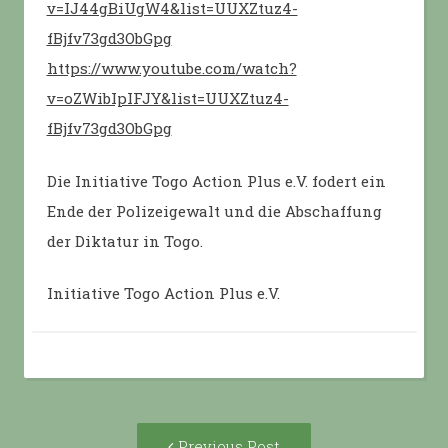
v=IJ44gBiUgW4&list=UUXZtuz4-
fBjfv73gd3ObGpg
https://www.youtube.com/watch?
v=oZWibIpIFJY&list=UUXZtuz4-
fBjfv73gd3ObGpg
Die Initiative Togo Action Plus e.V. fodert ein
Ende der Polizeigewalt und die Abschaffung
der Diktatur in Togo.
Initiative Togo Action Plus e.V.
Post
Previous
Previous Post