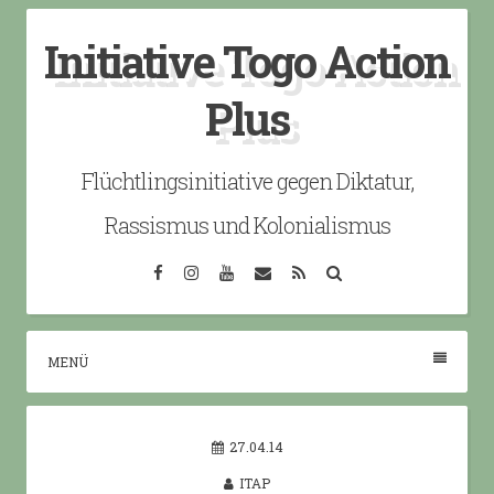
Skip
Initiative Togo Action
to
content
Plus
Flüchtlingsinitiative gegen Diktatur,
Rassismus und Kolonialismus
Facebook
Instagram
YouTube
Email
RSS
Search
MENÜ
27.04.14
ITAP