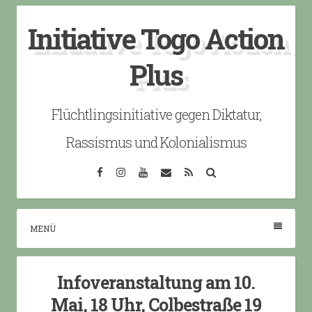
Skip
Initiative Togo Action
to
content
Plus
Flüchtlingsinitiative gegen Diktatur,
Rassismus und Kolonialismus
Facebook
Instagram
YouTube
Email
RSS
Search
MENÜ
Infoveranstaltung am 10.
Mai, 18 Uhr, Colbestraße 19