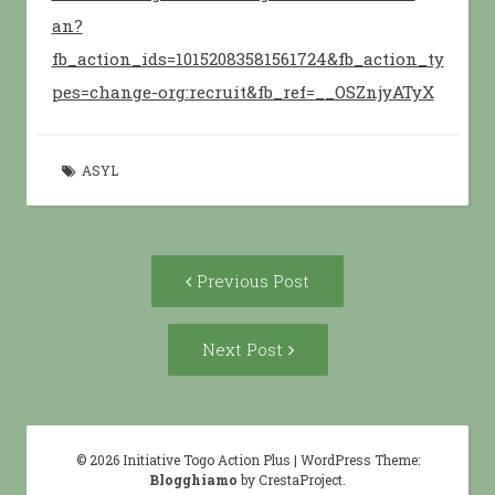
an?
fb_action_ids=10152083581561724&fb_action_ty
pes=change-org:recruit&fb_ref=__OSZnjyATyX
ASYL
Post
Previous
Previous Post
navigation
post:
Next
Next Post
Post:
© 2026 Initiative Togo Action Plus
|
WordPress Theme:
Blogghiamo
by CrestaProject.