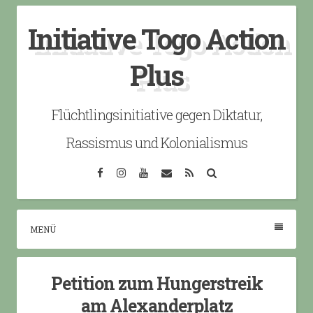
Skip
Initiative Togo Action
to
content
Plus
Flüchtlingsinitiative gegen Diktatur,
Rassismus und Kolonialismus
Facebook
Instagram
YouTube
Email
RSS
Search
MENÜ
Petition zum Hungerstreik
am Alexanderplatz