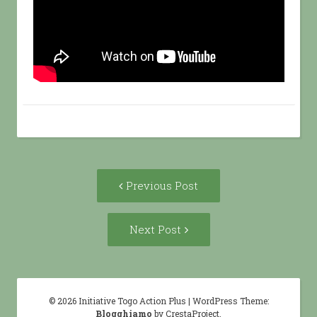
Post
Previous
Previous Post
navigation
post:
Next
Next Post
Post:
© 2026 Initiative Togo Action Plus
|
WordPress Theme:
Blogghiamo
by CrestaProject.