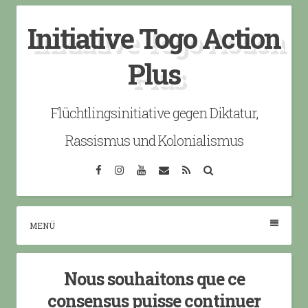
Skip
Initiative Togo Action
to
content
Plus
Flüchtlingsinitiative gegen Diktatur,
Rassismus und Kolonialismus
Facebook
Instagram
YouTube
Email
RSS
Search
MENÜ
Nous souhaitons que ce
consensus puisse continuer