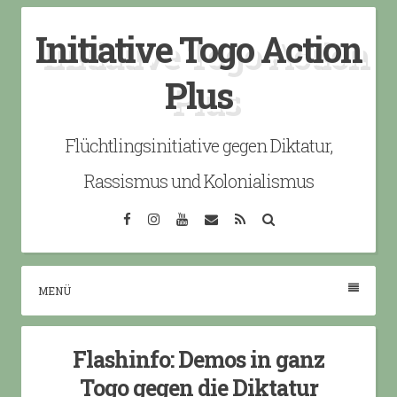
Skip
Initiative Togo Action
to
content
Plus
Flüchtlingsinitiative gegen Diktatur,
Rassismus und Kolonialismus
Facebook
Instagram
YouTube
Email
RSS
Search
MENÜ
Flashinfo: Demos in ganz
Togo gegen die Diktatur