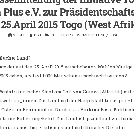
 Plus e.V. zur Präsidentschaf
25.April 2015 Togo (West Afri
21.04.15
ITAP
POLITIK
/
PRESSEMITTEILUNG
/
TOGO
rfluchte Land?
uge der auf den 25. April 2015 verschobenen Wahlen blutig
2005 geben, als fast 1.000 Menschen umgebracht wurden?
Westafrikanischer Staat am Golf von Guinea (Atlantik) mit 
nwohner_innen. Das Land mit der Hauptstadt Lomé grenzt
 Osten an Benin und im Norden an Burkina Faso. Politisch 
o keine Ruhe eingekehrt: Das Land ist gezeichnet von barba
olonialismus, Imperialismus und militärischer Diktatur.