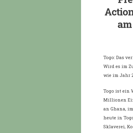
Action
am 
Togo: Das ve
Wird es im Z
wie im Jahr 
Togo ist ein 
Millionen Ei
an Ghana, im
heute in Tog
Sklaverei, K