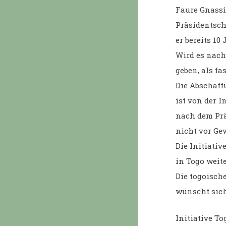
Faure Gnassi
Präsidentscha
er bereits 10
Wird es nach
geben, als f
Die Abschaff
ist von der I
nach dem Prä
nicht vor Ge
Die Initiativ
in Togo weite
Die togoisch
wünscht sich
Initiative To