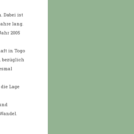
. Dabei ist
Jahre lang.
Jahr 2005
aft in Togo
n bezüglich
iesmal
 die Lage
 und
Wandel.