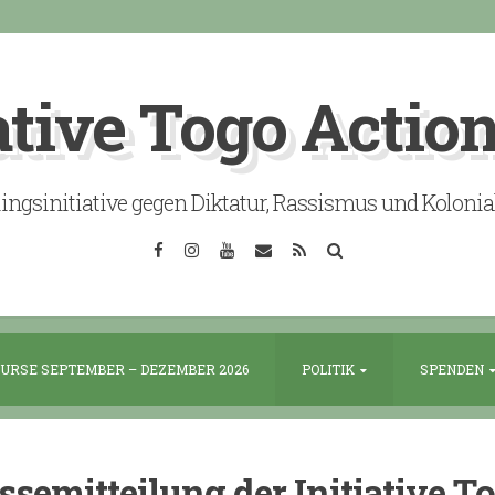
ative Togo Actio
lingsinitiative gegen Diktatur, Rassismus und Koloni
Facebook
Instagram
YouTube
Email
RSS
Search
URSE SEPTEMBER – DEZEMBER 2026
POLITIK
SPENDEN
ssemitteilung der Initiative T