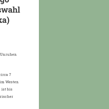
tswahl
ka)
e Unruhen
circa 7
 im Westen
ist bis
rischer