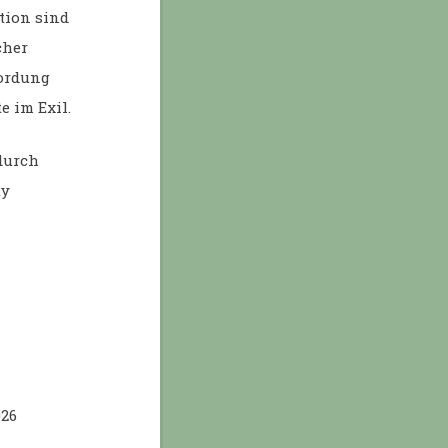
tion sind
cher
mordung
e im Exil.
durch
ty
026