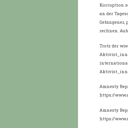
Korruption 
an der Tageso
Gefangener, 
rechnen. Auf
Trotz der wi
Aktivist_inn
internationa
Aktivist_inn
Amnesty Repo
https://www.
Amnesty Repo
https://www.