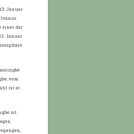
13. Januar
ylvanus
 einer der
13. Januar
lusssphäre
nassingbé
gbé, vom
hl ist er
ngbé ist
iegen
gegangen,