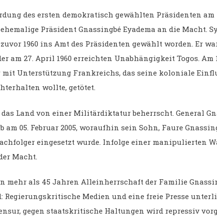
rdung des ersten demokratisch gewählten Präsidenten am 
 ehemalige Präsident Gnassingbé Eyadema an die Macht. S
zuvor 1960 ins Amt des Präsidenten gewählt worden. Er war
er am 27. April 1960 erreichten Unabhängigkeit Togos. Am 
r mit Unterstützung Frankreichs, das seine koloniale Einf
hterhalten wollte, getötet.
 das Land von einer Militärdiktatur beherrscht. General G
b am 05. Februar 2005, woraufhin sein Sohn, Faure Gnassin
achfolger eingesetzt wurde. Infolge einer manipulierten Wa
 der Macht.
on mehr als 45 Jahren Alleinherrschaft der Familie Gnassi
: Regierungskritische Medien und eine freie Presse unterl
Zensur, gegen staatskritische Haltungen wird repressiv vor