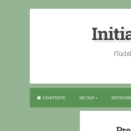
Skip
to
Initi
content
Flücht
STARTSEITE
DIE ITAP
DEUTSCHK
Pre