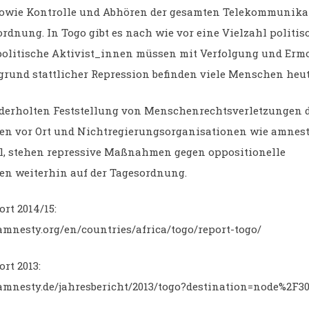
sowie Kontrolle und Abhören der gesamten Telekommunika
rdnung. In Togo gibt es nach wie vor eine Vielzahl politis
politische Aktivist_innen müssen mit Verfolgung und Er
grund stattlicher Repression befinden viele Menschen heut
ederholten Feststellung von Menschenrechtsverletzungen 
en vor Ort und Nichtregierungsorganisationen wie amnes
l, stehen repressive Maßnahmen gegen oppositionelle
en weiterhin auf der Tagesordnung.
rt 2014/15:
amnesty.org/en/countries/africa/togo/report-togo/
rt 2013:
amnesty.de/jahresbericht/2013/togo?destination=node%2F3