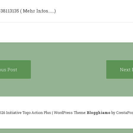
-38113135 ( Mehr Infos…….)
Previous
ous Post
Next 
ion
post:
026 Initiative Togo Action Plus
|
WordPress Theme:
Blogghiamo
by CrestaProj