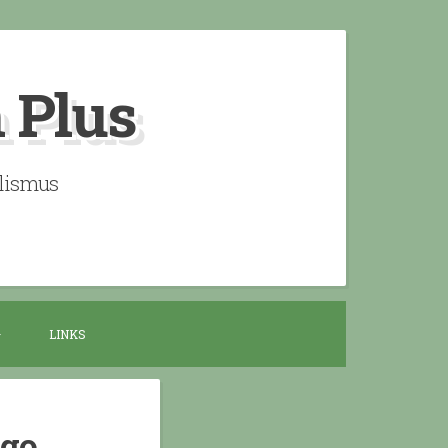
n Plus
alismus
LINKS
ogo