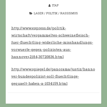
ITAP
LAGER
/
POLITIK
/
RASSISMUS
http://www.express.de/politik-
wirtschaft/vergammeltes-schweinefleisch-
fuer-fluechtling-widerliche-misshandlungs-
vorwuerfe-gegen-polizisten-aus-
hannover,2184,30720836.html
http://www.spiegel.de/panorama/justiz/hanno
ver-bundespolizist-soll-fluechtlinge-
gequaelt-haben-a-1034159.html