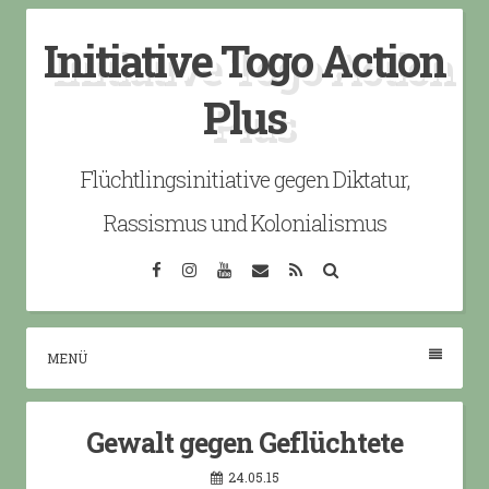
Skip
Initiative Togo Action
to
content
Plus
Flüchtlingsinitiative gegen Diktatur,
Rassismus und Kolonialismus
Facebook
Instagram
YouTube
Email
RSS
Search
MENÜ
Gewalt gegen Geflüchtete
24.05.15