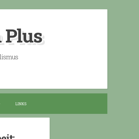
n Plus
alismus
LINKS
eit: