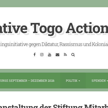
ative Togo Actio
lingsinitiative gegen Diktatur, Rassismus und Koloni
Facebook
Instagram
YouTube
Email
RSS
Search
URSE SEPTEMBER – DEZEMBER 2026
POLITIK
SPENDEN
nstaltung der Stiftung Mitarb