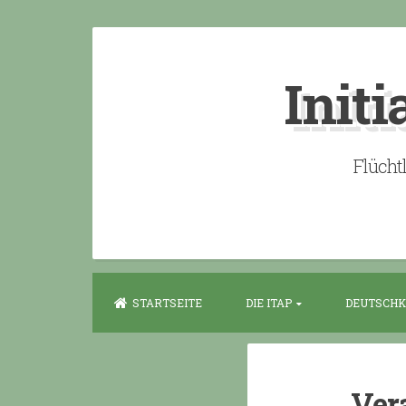
Skip
to
Initi
content
Flücht
STARTSEITE
DIE ITAP
DEUTSCHK
Vera