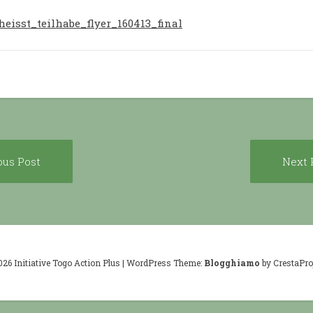
heisst_teilhabe_flyer_160413_final
Previous
ous Post
Next 
ion
post:
026 Initiative Togo Action Plus
|
WordPress Theme:
Blogghiamo
by CrestaProj