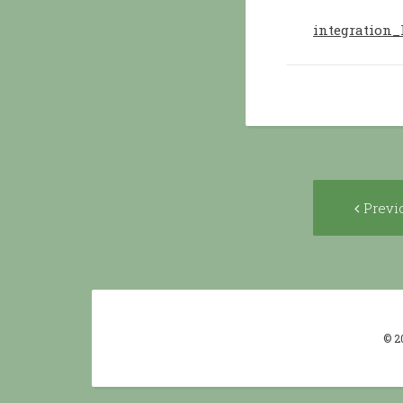
integration_
Post
Previ
navigat
© 2