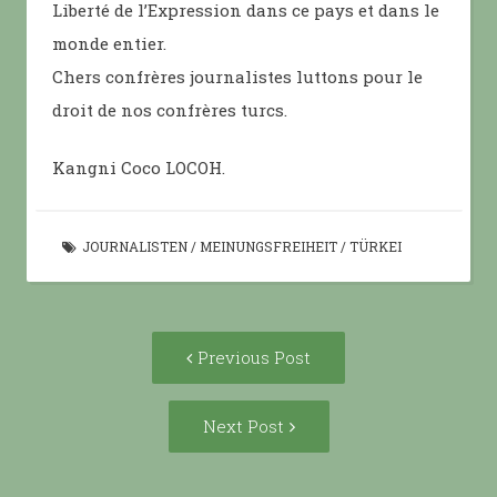
Liberté de l’Expression dans ce pays et dans le
monde entier.
Chers confrères journalistes luttons pour le
droit de nos confrères turcs.
Kangni Coco LOCOH.
JOURNALISTEN
/
MEINUNGSFREIHEIT
/
TÜRKEI
Post
Previous
Previous Post
navigation
post:
Next
Next Post
Post: