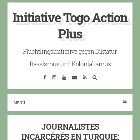
Skip
Initiative Togo Action
to
content
Plus
Flüchtlingsinitiative gegen Diktatur,
Rassismus und Kolonialismus
Facebook
Instagram
YouTube
Email
RSS
Search
MENÜ
JOURNALISTES
INCARCÉRÉS EN TURQUIE: