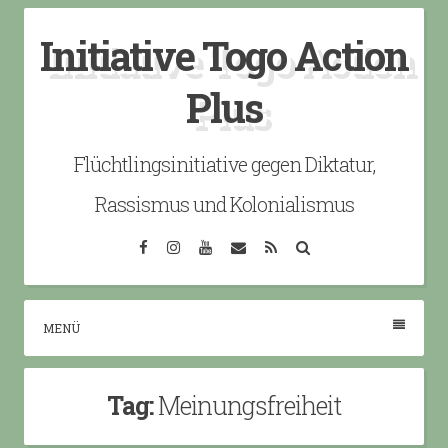
Skip
Initiative Togo Action
to
content
Plus
Flüchtlingsinitiative gegen Diktatur,
Rassismus und Kolonialismus
Facebook
Instagram
YouTube
Email
RSS
Search
MENÜ
Tag:
Meinungsfreiheit