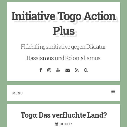
Skip
Initiative Togo Action
to
content
Plus
Flüchtlingsinitiative gegen Diktatur,
Rassismus und Kolonialismus
Facebook
Instagram
YouTube
Email
RSS
Search
MENÜ
Togo: Das verfluchte Land?
18.08.17