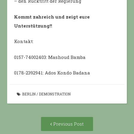
– den Rücktritt der Regierung
Kommt zahreich und zeigt eure
Unterstützung!!
Kontakt:
0157-74002403: Mashoud Bamba
0178-2392941: Ados Kondo Badana
BERLIN
/
DEMONSTRATION
Post
Previous
Previous Post
navigation
post: