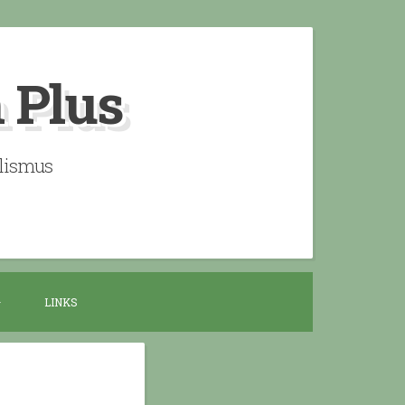
n Plus
alismus
LINKS