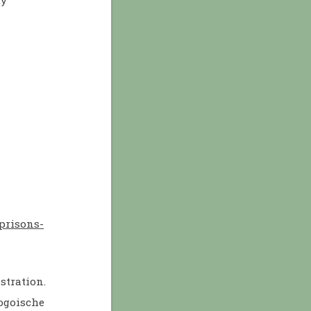
-prisons-
stration.
togoische