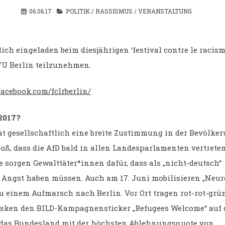
06.06.17
POLITIK
/
RASSISMUS
/
VERANSTALTUNG
lich eingeladen beim diesjährigen ‘festival contre le racis
U Berlin teilzunehmen.
facebook.com/fclrberlin/
2017?
t gesellschaftlich eine breite Zustimmung in der Bevölker
loß, dass die AfD bald in allen Landesparlamenten vertreten
e sorgen Gewalttäter*innen dafür, dass als „nicht-deutsch“
te Angst haben müssen. Auch am 17. Juni mobilisieren „Neur
u einem Aufmarsch nach Berlin. Vor Ort tragen rot-rot-grü
ken den BILD-Kampagnensticker „Refugees Welcome“ auf d
 das Bundesland mit der höchsten Ablehnungsquote von