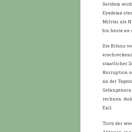
Seitdem wird
Eyadema star
Militär als N
bis heute an
Die Bilanz v
erschreckend
staatlicher 
Korruption 
an der Tageso
Gefangenern 
rechnen. Auf
Exil.
Trotz der wi
Aktivist_inn