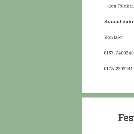
– den Rücktr
Kommt zahre
Kontakt:
0157-740024
0178-2392941
Fes