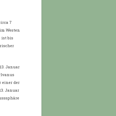
irca 7
 im Westen
ist bis
rischer
13. Januar
ylvanus
 einer der
13. Januar
lusssphäre