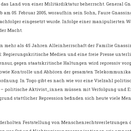
 das Land von einer Militärdiktatur beherrscht. General G
b am 05. Februar 2005, woraufhin sein Sohn, Faure Gnassin
achfolger eingesetzt wurde. Infolge einer manipulierten Wa
 der Macht.
on mehr als 45 Jahren Alleinherrschaft der Familie Gnassi
: Regierungskritische Medien und eine freie Presse unterl
Zensur, gegen staatskritische Haltungen wird repressiv vor
sowie Kontrolle und Abhören der gesamten Telekommunika
rdnung. In Togo gibt es nach wie vor eine Vielzahl politis
– politische Aktivist_innen müssen mit Verfolgung und 
grund stattlicher Repression befinden sich heute viele Me
ederholten Feststellung von Menschenrechtsverletzungen 
en vor Ort und Nichtregierungsorganisationen wie amnes