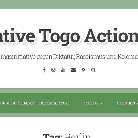
ative Togo Actio
lingsinitiative gegen Diktatur, Rassismus und Koloni
Facebook
Instagram
YouTube
Email
RSS
Search
URSE SEPTEMBER – DEZEMBER 2026
POLITIK
SPENDEN
Tag:
Berlin