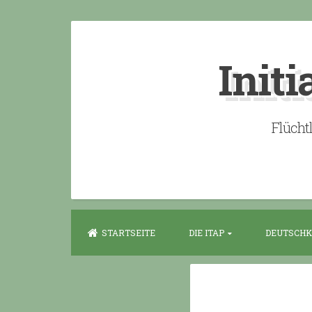
Skip
to
Initi
content
Flücht
STARTSEITE
DIE ITAP
DEUTSCHK