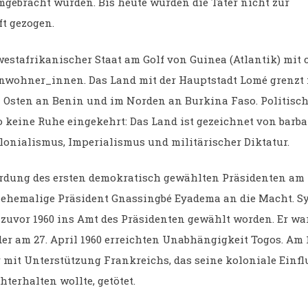
ebracht wurden. Bis heute wurden die Täter nicht zur
t gezogen.
westafrikanischer Staat am Golf von Guinea (Atlantik) mit c
nwohner_innen. Das Land mit der Hauptstadt Lomé grenzt
 Osten an Benin und im Norden an Burkina Faso. Politisch 
o keine Ruhe eingekehrt: Das Land ist gezeichnet von barba
olonialismus, Imperialismus und militärischer Diktatur.
rdung des ersten demokratisch gewählten Präsidenten am 
 ehemalige Präsident Gnassingbé Eyadema an die Macht. S
zuvor 1960 ins Amt des Präsidenten gewählt worden. Er war
er am 27. April 1960 erreichten Unabhängigkeit Togos. Am 
r mit Unterstützung Frankreichs, das seine koloniale Einf
hterhalten wollte, getötet.