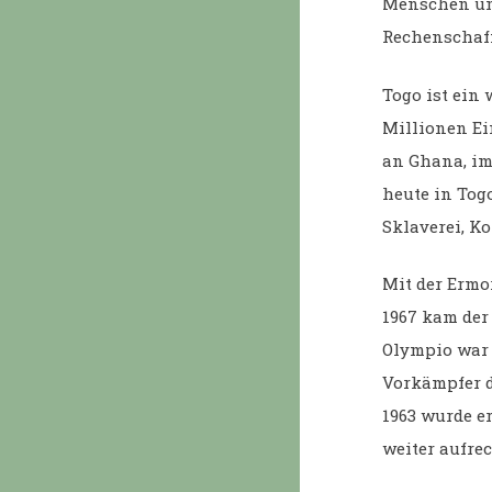
Menschen umg
Rechenschaff
Togo ist ein 
Millionen Ei
an Ghana, im
heute in Tog
Sklaverei, K
Mit der Ermo
1967 kam der
Olympio war 
Vorkämpfer d
1963 wurde e
weiter aufrec