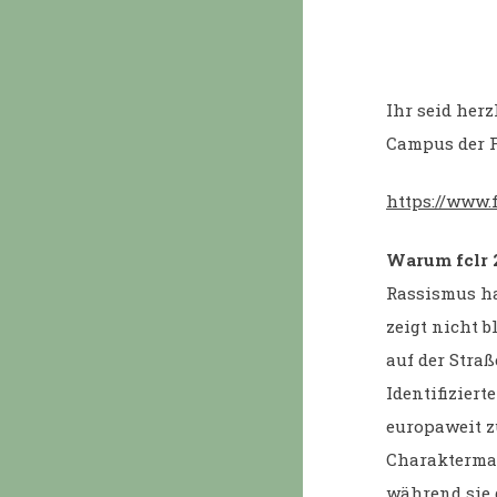
Ihr seid herz
Campus der F
https://www.
Warum fclr 
Rassismus ha
zeigt nicht b
auf der Straß
Identifizier
europaweit z
Charaktermas
während sie