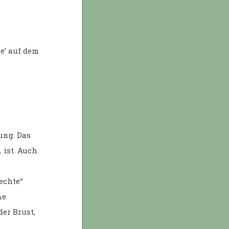
me’ auf dem
ung. Das
 ist. Auch
echte“
ne
er Brust,