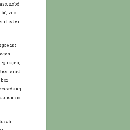
nassingbé
gbé, vom
hl ist er
ngbé ist
iegen
gegangen,
tion sind
cher
Ermordung
nschen im
durch
ty