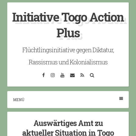
Skip
Initiative Togo Action
to
content
Plus
Flüchtlingsinitiative gegen Diktatur,
Rassismus und Kolonialismus
Facebook
Instagram
YouTube
Email
RSS
Search
MENÜ
Auswärtiges Amt zu
aktueller Situation in Togo