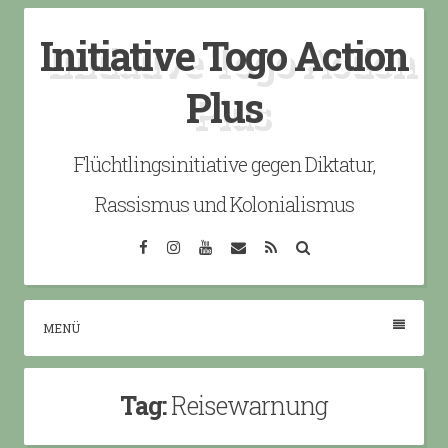
Skip
Initiative Togo Action
to
content
Plus
Flüchtlingsinitiative gegen Diktatur,
Rassismus und Kolonialismus
Facebook
Instagram
YouTube
Email
RSS
Search
MENÜ
Tag:
Reisewarnung