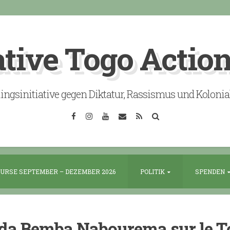
ative Togo Actio
lingsinitiative gegen Diktatur, Rassismus und Koloni
Facebook
Instagram
YouTube
Email
RSS
Search
URSE SEPTEMBER – DEZEMBER 2026
POLITIK
SPENDEN
ida Bemba Nabourema sur le T