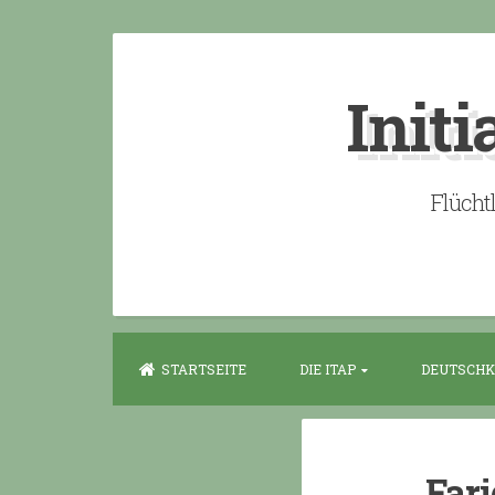
Skip
to
Initi
content
Flücht
STARTSEITE
DIE ITAP
DEUTSCHK
Far