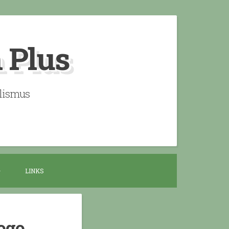
n Plus
alismus
LINKS
ogo