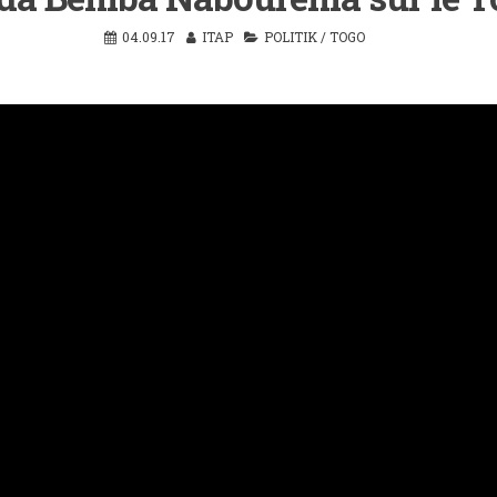
04.09.17
ITAP
POLITIK
/
TOGO