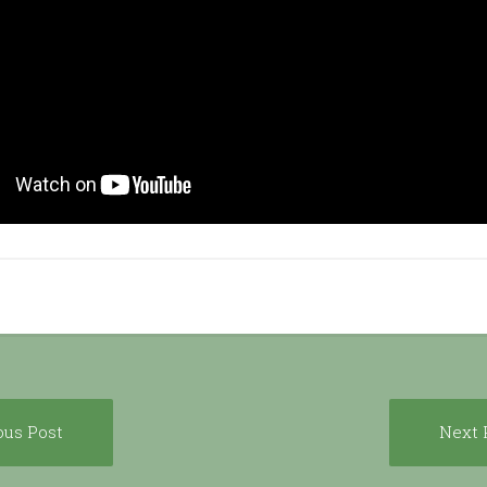
Previous
ous Post
Next 
ion
post: