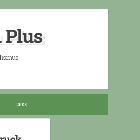
n Plus
alismus
LINKS
Druck