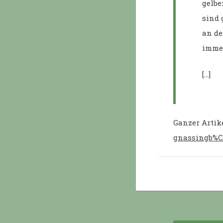
gelbe
sind 
an de
immer
[…]
Ganzer Artik
gnassingb%C