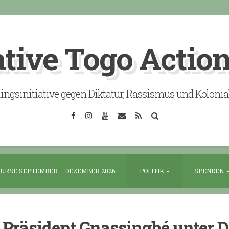
ative Togo Actio
lingsinitiative gegen Diktatur, Rassismus und Koloni
Facebook
Instagram
YouTube
Email
RSS
Search
URSE SEPTEMBER – DEZEMBER 2026
POLITIK
SPENDEN
 Präsident Gnassingbé unter 