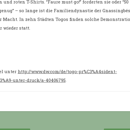
n und roten T-Shirts. “Faure must go!” forderten sie oder “50
genug” – so lange ist die Familiendynastie der Gnassingbé
r Macht. In zehn Städten Togos finden solche Demonstrati
 wieder statt.
el unter
http://www.dw.com/de/togo-pr%C3%A4sident-
3%A9-unter-druck/a-40406795
.