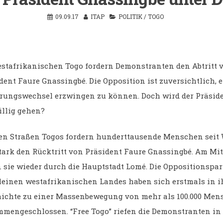
09.09.17
ITAP
POLITIK
/
TOGO
stafrikanischen Togo fordern Demonstranten den Abtritt 
dent Faure Gnassingbé. Die Opposition ist zuversichtlich, 
rungswechsel erzwingen zu können. Doch wird der Präsid
illig gehen?
en Straßen Togos fordern hunderttausende Menschen seit
tark den Rücktritt von Präsident Faure Gnassingbé. Am Mi
 sie wieder durch die Hauptstadt Lomé. Die Oppositionspar
leinen westafrikanischen Landes haben sich erstmals in i
ichte zu einer Massenbewegung von mehr als 100.000 Men
mengeschlossen. “Free Togo” riefen die Demonstranten in