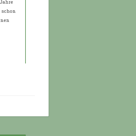
 Jahre
s schon
onen