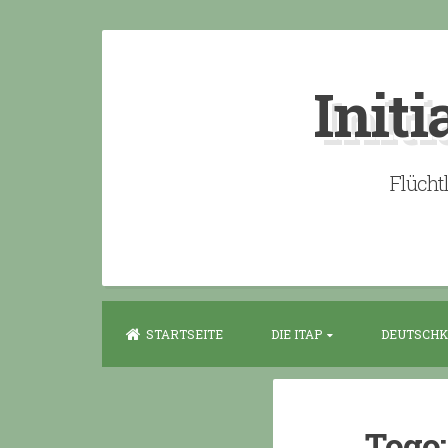
Skip
to
Initi
content
Flücht
STARTSEITE
DIE ITAP
DEUTSCHK
Togo: