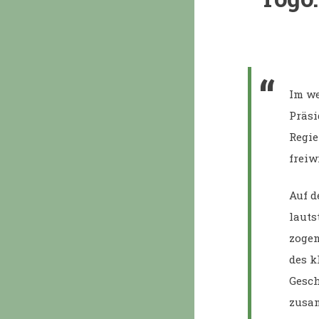
Im we
Präsi
Regie
freiw
Auf d
lauts
zogen
des k
Gesch
zusam