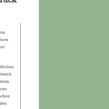
von
einen
ent
 Wochen
ttwoch
teien
hrer
schen
 den